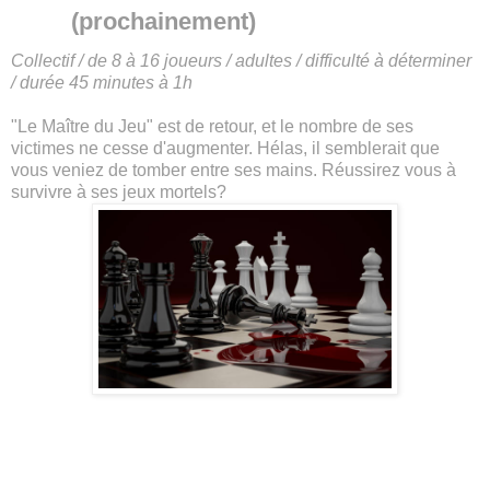
(prochainement)
Collectif / de 8 à 16 joueurs / adultes / difficulté à déterminer
/ durée 45 minutes à 1h
"Le Maître du Jeu" est de retour, et le nombre de ses
victimes ne cesse d'augmenter. Hélas, il semblerait que
vous veniez de tomber entre ses mains.
Réussirez vous à
survivre à ses jeux mortels?