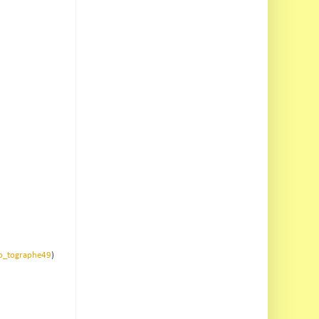
o_tographe49
)