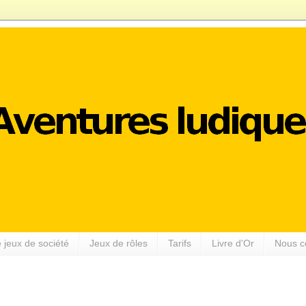
 jeux de société
Jeux de rôles
Tarifs
Livre d'Or
Nous c