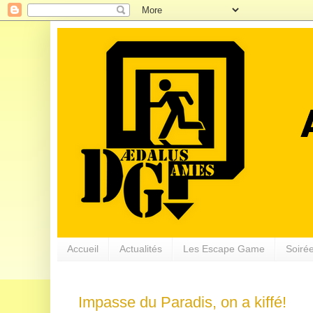
Accueil
Actualités
Les Escape Game
Soirée
Impasse du Paradis, on a kiffé!